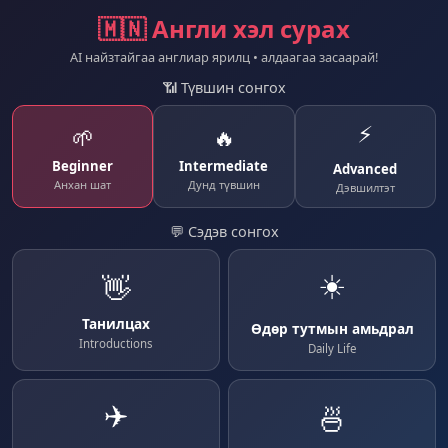
🇲🇳 Англи хэл сурах
AI найзтайгаа англиар ярилц • алдаагаа засаарай!
📶 Түвшин сонгох
⚡
🌱
🔥
Beginner
Intermediate
Advanced
Анхан шат
Дунд түвшин
Дэвшилтэт
💬 Сэдэв сонгох
☀️
👋
Танилцах
Өдөр тутмын амьдрал
Introductions
Daily Life
✈️
🍜